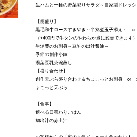
生ハムと十種の野菜彩りサラダ～自家製ドレッシ
【籠盛り】
黒毛和牛ロースすきやき～半熟煮玉子添え～ or
（+400円で牛タンのやわらか煮に変更できます
生湯葉のお刺身～豆乳の出汁醤油～
季節の創作小鉢
湯葉豆乳茶碗蒸し
【盛り合わせ】
創作天ぷら盛り合わせ＆ちょこっとお刺身 or
ょこっと天ぷら
【食事】
選べる日替わりごはん
鯛出汁の赤出汁
お客様からの「夜の人気メニューも食べたい！」