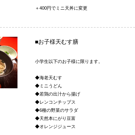
＋400円でミニ天丼に変更
■お子様天むす膳
小学生以下のお子様に限ります。
◆海老天むす
◆ミニうどん
◆若鶏の出汁から揚げ
◆レンコンチップス
◆6種の野菜のサラダ
◆天然本にがり豆富
◆オレンジジュース