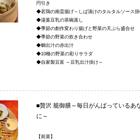
円引き
◆若鶏の南蛮揚げ～しば漬けのタルタルソース掛
◆湯葉豆乳の茶碗蒸し
◆季節の創作変わり揚げと野菜の天ぷら盛合せ
◆季節の野菜の炊き合わせ
◆鯛出汁の赤出汁
◆10種の野菜の彩りサラダ
◆自家製豆富 ～豆乳出汁掛け～
■贅沢 籠御膳～毎日がんばっているあ
に～
【前菜】