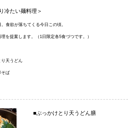
わり冷たい麺料理＞
日。食欲が落ちてくる今日この頃。
理を提案します。（1日限定各5食づつです。）
とり天うどん
華そば
■ぶっかけとり天うどん膳