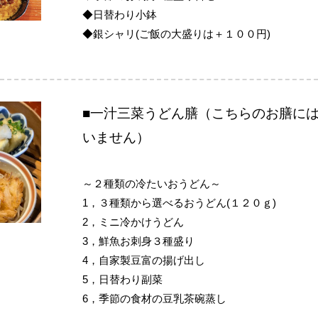
◆日替わり小鉢
◆銀シャリ(ご飯の大盛りは＋１００円)
■一汁三菜うどん膳（こちらのお膳に
いません）
～２種類の冷たいおうどん～
1，３種類から選べるおうどん(１２０ｇ)
2，ミニ冷かけうどん
3，鮮魚お刺身３種盛り
4，自家製豆富の揚げ出し
5，日替わり副菜
6，季節の食材の豆乳茶碗蒸し