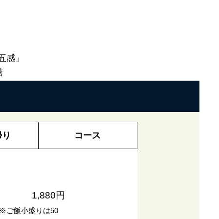
五感」
膳
帰り
コース
1,880円
※ご飯小盛りは50