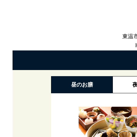
東温
昼のお膳