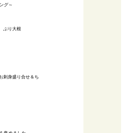
ング～
 ぶり大根
）
 お刺身盛り合せ＆ち
を集めました。