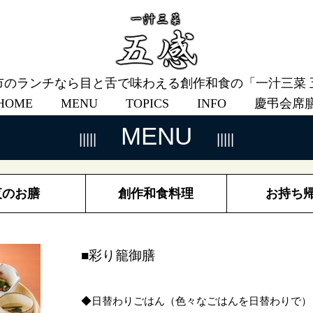
市のランチなら目と舌で味わえる創作和食の「一汁三菜 
HOME
MENU
TOPICS
INFO
慶弔会席
MENU
夜のお膳
創作和食料理
お持ち
■彩り籠御膳
◆日替わりごはん（色々なごはんを日替わりで）