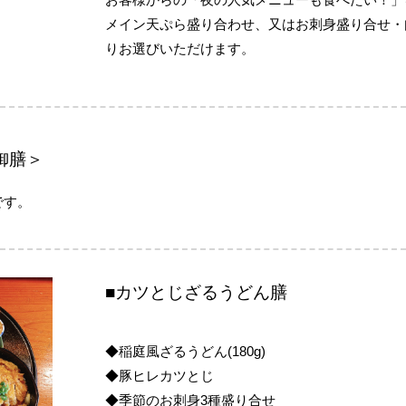
メイン天ぷら盛り合わせ、又はお刺身盛り合せ・
りお選びいただけます。
御膳＞
です。
■カツとじざるうどん膳
◆稲庭風ざるうどん(180g)
◆豚ヒレカツとじ
◆季節のお刺身3種盛り合せ